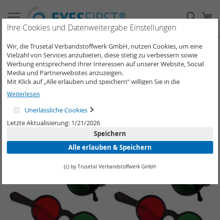
Direkt
zum
Such
Me
Inhalt
Ihre Cookies und Datenweitergabe Einstellungen
Wir, die Trusetal Verbandstoffwerk GmbH, nutzen Cookies, um eine
Stereoteste
Vielzahl von Services anzubieten, diese stetig zu verbessern sowie
Werbung entsprechend Ihrer Interessen auf unserer Website, Social
Media und Partnerwebsites anzuzeigen.
In
Sortieren nach
Filtern nach
Mit Klick auf „Alle erlauben und speichern“ willigen Sie in die
ab
Verwendung aller Cookies ein.
Weiterlesen
Re
Unter „Weitere Informationen“ können Sie Ihre Cookie-Einstellungen
12
Artikel
selber anpassen und speichern.
Unerlässliche Cookies
Weitere Informationen erhalten Sie in unserer
Datenschutzerklärung
.
Letzte Aktualisierung: 1/21/2026
Speichern
Alle erlauben & Speichern
(c) by Trusetal Verbandstoffwerk GmbH