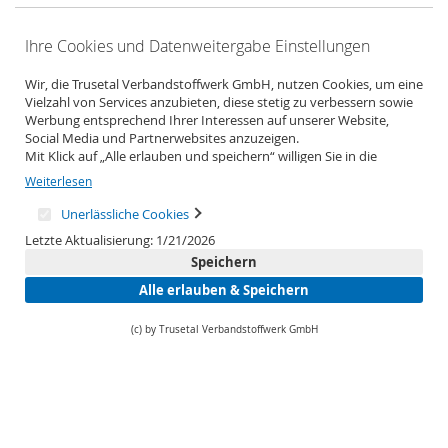
Ihre Cookies und Datenweitergabe Einstellungen
Wir, die Trusetal Verbandstoffwerk GmbH, nutzen Cookies, um eine
Vielzahl von Services anzubieten, diese stetig zu verbessern sowie
Werbung entsprechend Ihrer Interessen auf unserer Website,
Social Media und Partnerwebsites anzuzeigen.
Mit Klick auf „Alle erlauben und speichern“ willigen Sie in die
Verwendung aller Cookies ein.
Weiterlesen
Unter „Weitere Informationen“ können Sie Ihre Cookie-
Einstellungen selber anpassen und speichern.
Unerlässliche Cookies
Weitere Informationen erhalten Sie in unserer
Letzte Aktualisierung: 1/21/2026
Datenschutzerklärung
.
Speichern
Alle erlauben & Speichern
(c) by Trusetal Verbandstoffwerk GmbH