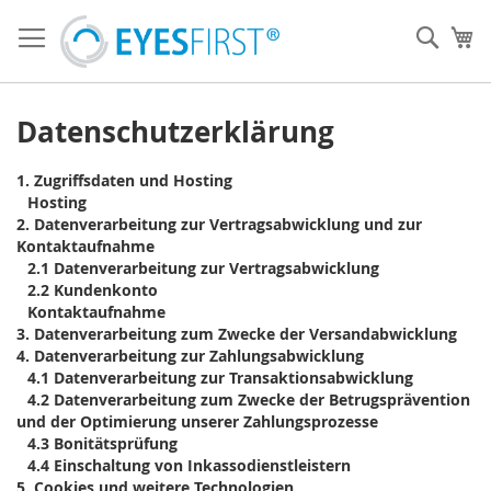
Direkt
zum
Such
Me
Inhalt
Datenschutzerklärung
1.
Zugriffsdaten und Hosting
Hosting
2.
Datenverarbeitung zur Vertragsabwicklung und zur
Kontaktaufnahme
2.1
Datenverarbeitung zur Vertragsabwicklung
2.2
Kundenkonto
Kontaktaufnahme
3.
Datenverarbeitung zum Zwecke der Versandabwicklung
4.
Datenverarbeitung zur Zahlungsabwicklung
4.1
Datenverarbeitung zur Transaktionsabwicklung
4.2
Datenverarbeitung zum Zwecke der Betrugsprävention
und der Optimierung unserer Zahlungsprozesse
4.3
Bonitätsprüfung
4.4
Einschaltung von Inkassodienstleistern
5.
Cookies und weitere Technologien