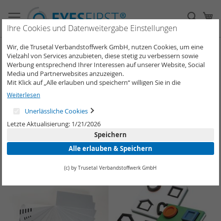
Direkt
zum
Such
Me
Inhalt
Ihre Cookies und Datenweitergabe Einstellungen
Wir, die Trusetal Verbandstoffwerk GmbH, nutzen Cookies, um eine
Angebote
Vielzahl von Services anzubieten, diese stetig zu verbessern sowie
Werbung entsprechend Ihrer Interessen auf unserer Website, Social
Media und Partnerwebsites anzuzeigen.
Mit Klick auf „Alle erlauben und speichern“ willigen Sie in die
Verwendung aller Cookies ein.
Weiterlesen
Unter „Weitere Informationen“ können Sie Ihre Cookie-Einstellungen
In
Sortieren nach
Filtern nach
selber anpassen und speichern.
ab
Unerlässliche Cookies
Weitere Informationen erhalten Sie in unserer
Datenschutzerklärung
.
Re
Letzte Aktualisierung: 1/21/2026
11
Artikel
Speichern
Alle erlauben & Speichern
(c) by Trusetal Verbandstoffwerk GmbH