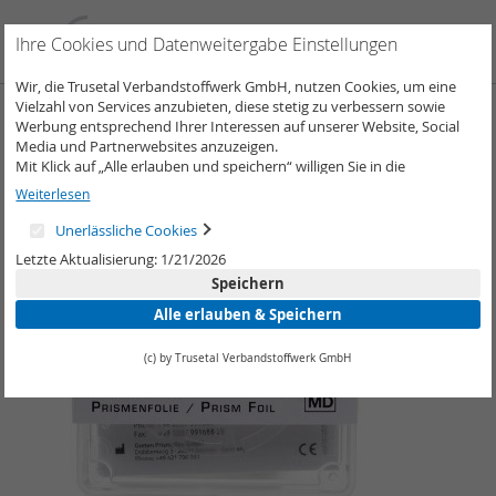
Direkt
zum
Such
Me
Ihre Cookies und Datenweitergabe Einstellungen
Inhalt
Wir, die Trusetal Verbandstoffwerk GmbH, nutzen Cookies, um eine
Vielzahl von Services anzubieten, diese stetig zu verbessern sowie
Prismenfolien
Werbung entsprechend Ihrer Interessen auf unserer Website, Social
Media und Partnerwebsites anzuzeigen.
Mit Klick auf „Alle erlauben und speichern“ willigen Sie in die
Verwendung aller Cookies ein.
Weiterlesen
Unter „Weitere Informationen“ können Sie Ihre Cookie-Einstellungen
selber anpassen und speichern.
Unerlässliche Cookies
Weitere Informationen erhalten Sie in unserer
Datenschutzerklärung
.
Letzte Aktualisierung: 1/21/2026
Speichern
Alle erlauben & Speichern
(c) by Trusetal Verbandstoffwerk GmbH