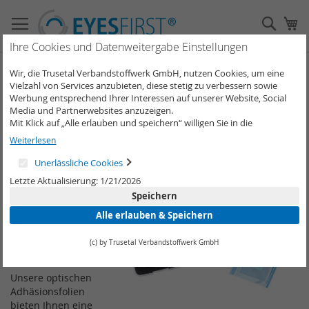
Direkt
zum
Such
Me
Inhalt
Ihre Cookies und Datenweitergabe Einstellungen
Optische Adhäsionsfolien
Wir, die Trusetal Verbandstoffwerk GmbH, nutzen Cookies, um eine
Vielzahl von Services anzubieten, diese stetig zu verbessern sowie
Werbung entsprechend Ihrer Interessen auf unserer Website, Social
Optische
Media und Partnerwebsites anzuzeigen.
Mit Klick auf „Alle erlauben und speichern“ willigen Sie in die
Adhäsionsf
Verwendung aller Cookies ein.
Weiterlesen
olien –
Unter „Weitere Informationen“ können Sie Ihre Cookie-Einstellungen
selber anpassen und speichern.
Unerlässliche Cookies
Präzision
Weitere Informationen erhalten Sie in unserer
Datenschutzerklärung
.
Letzte Aktualisierung: 1/21/2026
für
Speichern
Diagnostik
Alle erlauben & Speichern
und
Therapie
(c) by Trusetal Verbandstoffwerk GmbH
Unsere optischen
Adhäsionsfolien
bieten Ihnen eine