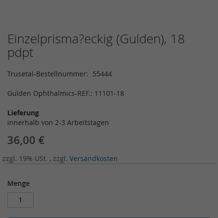
Einzelprisma?eckig (Gulden), 18
Zum
Anfang
pdpt
der
Bildergalerie
Trusetal-Bestellnummer
55444
springen
Gulden Ophthalmics-REF.: 11101-18
Lieferung
innerhalb von 2-3 Arbeitstagen
36,00 €
zzgl. 19% USt.
,
zzgl.
Versandkosten
Menge