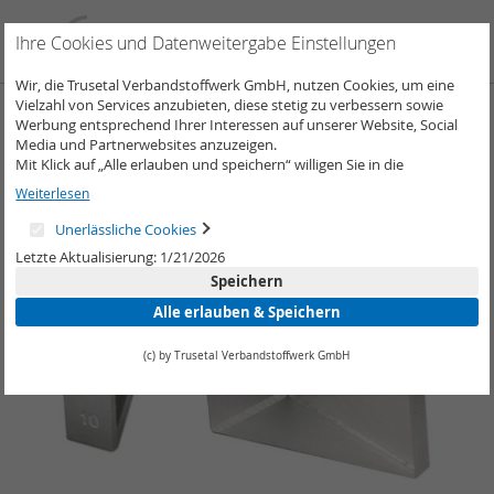
Direkt
zum
Such
Me
Ihre Cookies und Datenweitergabe Einstellungen
Inhalt
Wir, die Trusetal Verbandstoffwerk GmbH, nutzen Cookies, um eine
Vielzahl von Services anzubieten, diese stetig zu verbessern sowie
Zum
Werbung entsprechend Ihrer Interessen auf unserer Website, Social
Ende
Media und Partnerwebsites anzuzeigen.
der
Mit Klick auf „Alle erlauben und speichern“ willigen Sie in die
Bildergalerie
Verwendung aller Cookies ein.
Weiterlesen
springen
Unter „Weitere Informationen“ können Sie Ihre Cookie-Einstellungen
selber anpassen und speichern.
Unerlässliche Cookies
Weitere Informationen erhalten Sie in unserer
Datenschutzerklärung
.
Letzte Aktualisierung: 1/21/2026
Speichern
Alle erlauben & Speichern
(c) by Trusetal Verbandstoffwerk GmbH