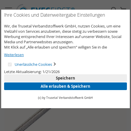
Direkt
zum
Such
Me
Inhalt
Ihre Cookies und Datenweitergabe Einstellungen
Wir, die Trusetal Verbandstoffwerk GmbH, nutzen Cookies, um eine
Zum
Vielzahl von Services anzubieten, diese stetig zu verbessern sowie
Ende
Werbung entsprechend Ihrer Interessen auf unserer Website, Social
Media und Partnerwebsites anzuzeigen.
der
Mit Klick auf „Alle erlauben und speichern“ willigen Sie in die
Bildergalerie
Verwendung aller Cookies ein.
springen
Weiterlesen
Unter „Weitere Informationen“ können Sie Ihre Cookie-Einstellungen
selber anpassen und speichern.
Unerlässliche Cookies
Weitere Informationen erhalten Sie in unserer
Datenschutzerklärung
.
Letzte Aktualisierung: 1/21/2026
Speichern
Alle erlauben & Speichern
(c) by Trusetal Verbandstoffwerk GmbH