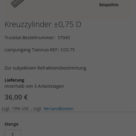
Kreuzzylinder ±0,75 D
Zum
Anfang
der
Trusetal-Bestellnummer
57043
Bildergalerie
springen
Lianyungang Tiannuo-REF.: CC0.75
Zur subjektiven Refraktionsbestimmung
Lieferung
innerhalb von 3 Arbeitstagen
36,00 €
zzgl. 19% USt.
,
zzgl.
Versandkosten
Menge