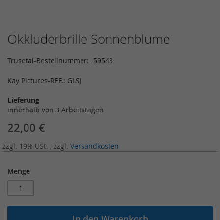
Okkluderbrille Sonnenblume
Zum
Anfang
der
Trusetal-Bestellnummer
59543
Bildergalerie
springen
Kay Pictures-REF.: GLSJ
Lieferung
innerhalb von 3 Arbeitstagen
22,00 €
zzgl. 19% USt.
,
zzgl.
Versandkosten
Menge
In den Warenkorb