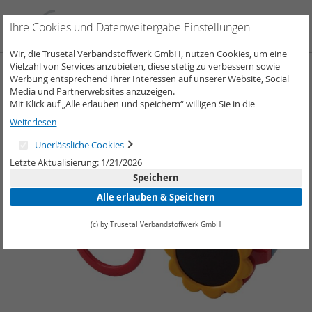
Direkt
zum
Such
Me
Ihre Cookies und Datenweitergabe Einstellungen
Inhalt
Wir, die Trusetal Verbandstoffwerk GmbH, nutzen Cookies, um eine
Vielzahl von Services anzubieten, diese stetig zu verbessern sowie
Zum
Werbung entsprechend Ihrer Interessen auf unserer Website, Social
Ende
Media und Partnerwebsites anzuzeigen.
der
Mit Klick auf „Alle erlauben und speichern“ willigen Sie in die
Bildergalerie
Verwendung aller Cookies ein.
Weiterlesen
springen
Unter „Weitere Informationen“ können Sie Ihre Cookie-Einstellungen
selber anpassen und speichern.
Unerlässliche Cookies
Weitere Informationen erhalten Sie in unserer
Datenschutzerklärung
.
Letzte Aktualisierung: 1/21/2026
Speichern
Alle erlauben & Speichern
(c) by Trusetal Verbandstoffwerk GmbH