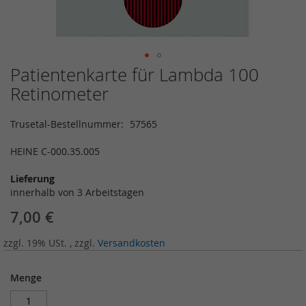
Patientenkarte für Lambda 100
Zum
Anfang
Retinometer
der
Bildergalerie
Trusetal-Bestellnummer
57565
springen
HEINE C-000.35.005
Lieferung
innerhalb von 3 Arbeitstagen
7,00 €
zzgl. 19% USt.
,
zzgl.
Versandkosten
Menge