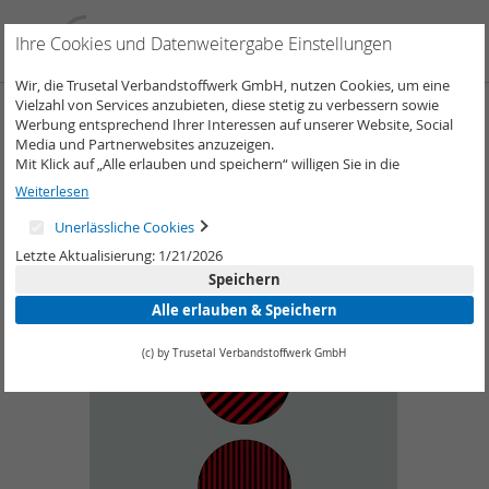
Direkt
zum
Such
Me
Ihre Cookies und Datenweitergabe Einstellungen
Inhalt
Wir, die Trusetal Verbandstoffwerk GmbH, nutzen Cookies, um eine
Vielzahl von Services anzubieten, diese stetig zu verbessern sowie
Zum
Werbung entsprechend Ihrer Interessen auf unserer Website, Social
Ende
Media und Partnerwebsites anzuzeigen.
der
Mit Klick auf „Alle erlauben und speichern“ willigen Sie in die
Bildergalerie
Verwendung aller Cookies ein.
Weiterlesen
springen
Unter „Weitere Informationen“ können Sie Ihre Cookie-Einstellungen
selber anpassen und speichern.
Unerlässliche Cookies
Weitere Informationen erhalten Sie in unserer
Datenschutzerklärung
.
Letzte Aktualisierung: 1/21/2026
Speichern
Alle erlauben & Speichern
(c) by Trusetal Verbandstoffwerk GmbH