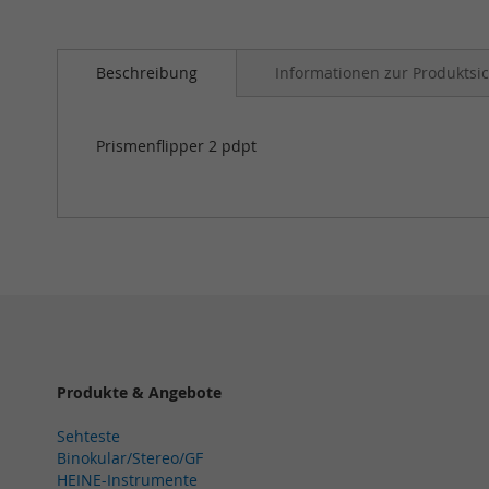
Zum
Anfang
Beschreibung
Informationen zur Produktsic
der
Bildergalerie
springen
Prismenflipper 2 pdpt
Produkte & Angebote
Sehteste
Binokular/Stereo/GF
HEINE-Instrumente