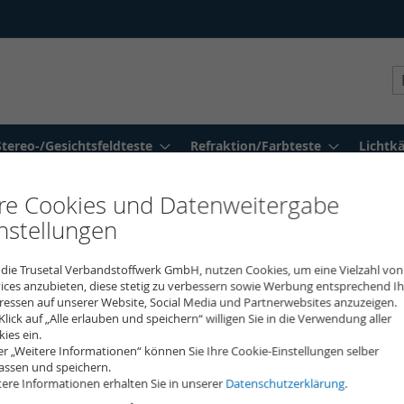
S
Stereo-/Gesichtsfeldteste
Refraktion/Farbteste
Lichtk
hre Cookies und Datenweitergabe
nstellungen
 die Trusetal Verbandstoffwerk GmbH, nutzen Cookies, um eine Vielzahl von
Prismenfli
ices anzubieten, diese stetig zu verbessern sowie Werbung entsprechend Ih
ressen auf unserer Website, Social Media und Partnerwebsites anzuzeigen.
Klick auf „Alle erlauben und speichern“ willigen Sie in die Verwendung aller
Trusetal-Bestellnummer
554
ies ein.
r „Weitere Informationen“ können Sie Ihre Cookie-Einstellungen selber
Good-Lite-REF.: 137002
assen und speichern.
ere Informationen erhalten Sie in unserer
Datenschutzerklärung
.
Lieferung