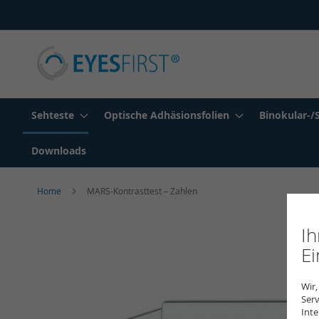
Direkt
zum
Inhalt
Sehteste
Optische Adhäsionsfolien
Binokular-/
Downloads
Home
MARS-Kontrasttest – Zahlen
Zum
I
Ende
der
Ei
Bildergalerie
springen
Wir,
Serv
Inte