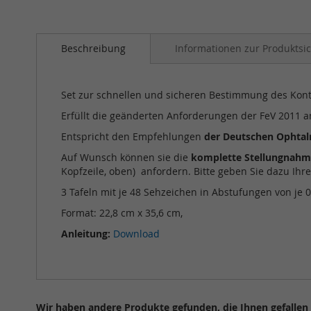
Zum
Anfang
Beschreibung
Informationen zur Produktsic
der
Bildergalerie
springen
Set zur schnellen und sicheren Bestimmung des Kont
Erfüllt die geänderten Anforderungen der FeV 2011 
Entspricht den Empfehlungen
der Deutschen Ophtal
Auf Wunsch können sie die
komplette Stellungnahme
Kopfzeile, oben) anfordern. Bitte geben Sie dazu Ihr
3 Tafeln mit je 48 Sehzeichen in Abstufungen von je 0,
Format: 22,8 cm x 35,6 cm,
Anleitung:
Download
Wir haben andere Produkte gefunden, die Ihnen gefallen