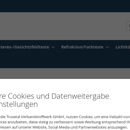
S
Stereo-/Gesichtsfeldteste
Refraktion/Farbteste
Lichtk
MARS-Kontr
hre Cookies und Datenweitergabe
nstellungen
Trusetal-Bestellnummer
520
 die Trusetal Verbandstoffwerk GmbH, nutzen Cookies, um eine Vielzahl von
The Mars Perceptrix-REF.: M
ices anzubieten, diese stetig zu verbessern sowie Werbung entsprechend Ih
Set mit 3 Tafeln zur schnell
ressen auf unserer Website, Social Media und Partnerwebsites anzuzeigen.