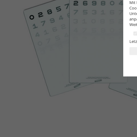
Mit 
Cook
Unte
anp
Weit
Letz