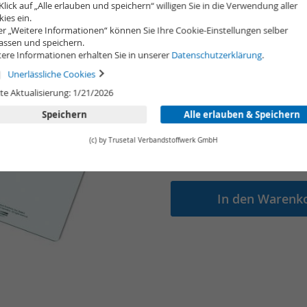
Klick auf „Alle erlauben und speichern“ willigen Sie in die Verwendung aller
ies ein.
Lieferung
r „Weitere Informationen“ können Sie Ihre Cookie-Einstellungen selber
innerhalb von 3 Arbeitstagen
assen und speichern.
460,00 €
ere Informationen erhalten Sie in unserer
Datenschutzerklärung
.
Unerlässliche Cookies
te Aktualisierung: 1/21/2026
zzgl. 19% USt.
,
zzgl.
Versandk
Speichern
Alle erlauben & Speichern
Menge
(c) by Trusetal Verbandstoffwerk GmbH
In den Warenk