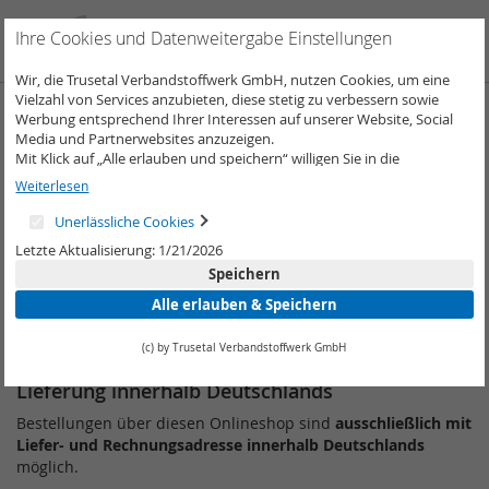
Direkt
zum
Such
Me
Ihre Cookies und Datenweitergabe Einstellungen
Inhalt
Wir, die Trusetal Verbandstoffwerk GmbH, nutzen Cookies, um eine
Vielzahl von Services anzubieten, diese stetig zu verbessern sowie
Werbung entsprechend Ihrer Interessen auf unserer Website, Social
Liefer- und Versandinformationen
Media und Partnerwebsites anzuzeigen.
Mit Klick auf „Alle erlauben und speichern“ willigen Sie in die
Verwendung aller Cookies ein.
Weiterlesen
Kundeninformationenen
Unter „Weitere Informationen“ können Sie Ihre Cookie-Einstellungen
selber anpassen und speichern.
Unerlässliche Cookies
Die auf den Produktseiten genannten Preise sind Nettopreise
Weitere Informationen erhalten Sie in unserer
Datenschutzerklärung
.
und verstehen sich zzgl. der gesetzlichen Mehrwertsteuer!
Letzte Aktualisierung: 1/21/2026
Speichern
Eine Lieferung an
Privatadressen ist nicht möglich
.
Die Angabe der
gewerblichen Adresse
ist zwingend
Alle erlauben & Speichern
erforderlich.
(c) by Trusetal Verbandstoffwerk GmbH
Lieferung innerhalb Deutschlands
Bestellungen über diesen Onlineshop sind
ausschließlich mit
Liefer- und Rechnungsadresse innerhalb Deutschlands
möglich.